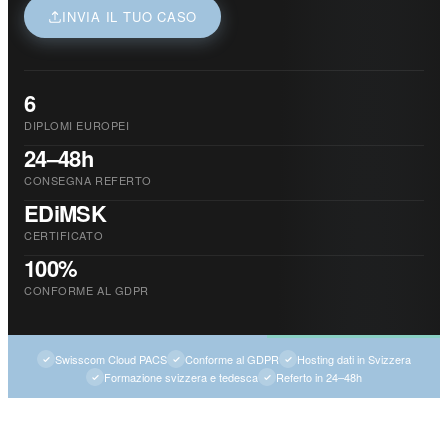
INVIA IL TUO CASO
6
DIPLOMI EUROPEI
24–48h
CONSEGNA REFERTO
EDiMSK
CERTIFICATO
100%
CONFORME AL GDPR
Swisscom Cloud PACS
Conforme al GDPR
Hosting dati in Svizzera
Formazione svizzera e tedesca
Referto in 24–48h