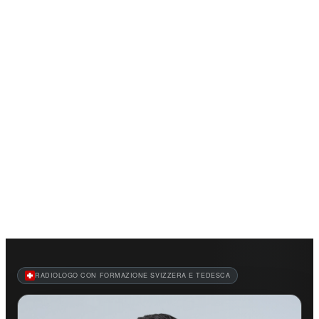
Home
Servizi
Chi siamo
News
Contatto
Italiano
Accesso
Registrati
Apri menu
RADIOLOGO CON FORMAZIONE SVIZZERA E TEDESCA