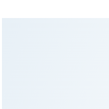
•
Invieremo un codice di verifica alla tua e-mail
•
Inserisci il codice per attivare il tuo account
•
Inizia a utilizzare i servizi RadiologyCheck
Home
Servizi per Pazienti Privati
Servizi per Istituzioni
Operazioni Umanitarie
Processo
Team
News
Contatto