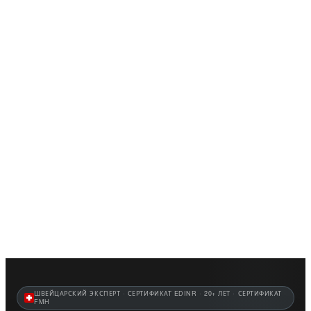
Главная
Услуги
О нас
Новости
Контакт
Русский
Войти
Регистрация
Открыть меню
ШВЕЙЦАРСКИЙ ЭКСПЕРТ · СЕРТИФИКАТ EDINR · 20+ ЛЕТ · СЕРТИФИКАТ
FMH