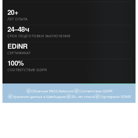
20+
ЛЕТ ОПЫТА
24–48ч
СРОК ПОДГОТОВКИ ЗАКЛЮЧЕНИЯ
EDiNR
СЕРТИФИКАТ
100%
СООТВЕТСТВИЕ GDPR
Облачная PACS Swisscom
Соответствие GDPR
Хранение данных в Швейцарии
20+ лет опыта
Сертификат EDiNR