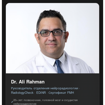
Dr. Ali Rahman
Руководитель отделения нейрорадиологии ·
RadiologyCheck · EDiNR · Сертификат FMH
20+ лет: позвоночник, головной мозг и сосудистая
нейрорадиология