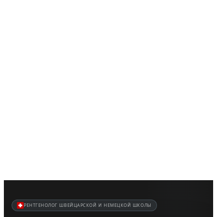
Главная
Услуги
О нас
Новости
Контакт
Русский
Войти
Регистрация
Открыть меню
РЕНТГЕНОЛОГ ШВЕЙЦАРСКОЙ И НЕМЕЦКОЙ ШКОЛЫ