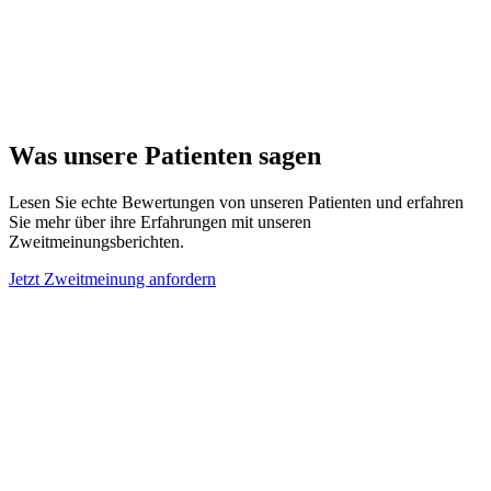
Ein erfahrener Radiologe beurteilt Ihre Unterlagen strukturiert und
unabhängig.
Ergebnis erhalten
Was unsere Patienten sagen
Sie erhalten den Zweitbefund als PDF - meist innerhalb 24
Stunden*, optional mit Videoaufzeichnung.
Lesen Sie echte Bewertungen von unseren Patienten und erfahren
Sie mehr über ihre Erfahrungen mit unseren
Zweitmeinungsberichten.
Jetzt Zweitmeinung anfordern