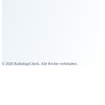
Startseite
Services für Private Patienten
Services für Institutionen
Humanitäre Einsätze
Ablauf
Team
News
Kontakt
Telefon: +41 79 528 1875
Mail: Info@radiologycheck.com
© 2026 RadiologyCheck. Alle Rechte vorbehalten.