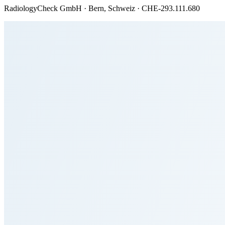
RadiologyCheck GmbH · Bern, Schweiz · CHE-293.111.680
Startseite
Services für Private Patienten
Services für Institutionen
Humanitäre Einsätze
Ablauf
Team
News
Kontakt