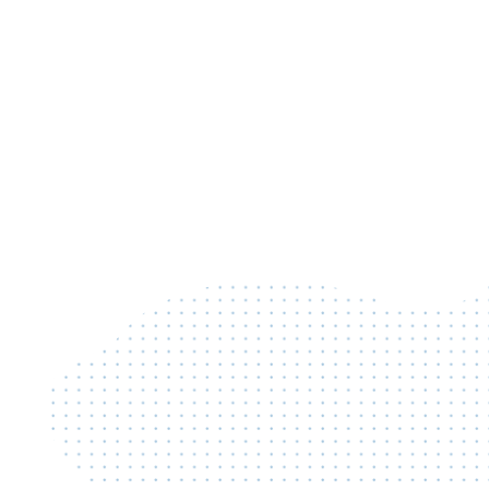
Namentlich benannte Subspezialisten
Befundzeit
Befundformat