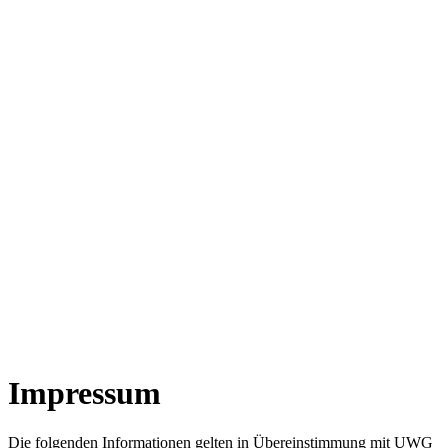
Startseite
Leistungen
Über uns
News
Kontakt
Deutsch
Anmelden
Registrieren
Menü öffnen
Impressum
Die folgenden Informationen gelten in Übereinstimmung mit UWG